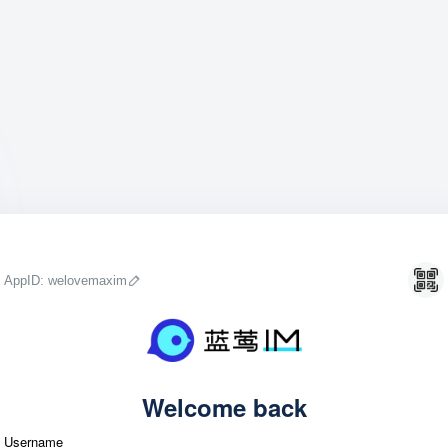
AppID: welovemaxim
Welcome back
Username